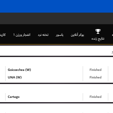
نلاین
انفجار ورژن ۱
تخته نرد
پاسور
پوکر آنلاین
نتایج زنده
Goicoechea (W)
Finished
UNA (W)
Finished
Cartago
Finished