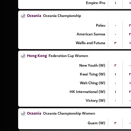
Empire-Pro
۱
۱
Oceania
Oceania Championship
Palau
۰
۳
American Samoa
۰
۳
Wallis and Futuna
۳
۱
Hong Kong
Federation Cup Women
New Youth (W)
۲
۰
Kwai Tsing (W)
۱
۲
Wah Ching (W)
۰
۱
HK International (W)
۱
۲
Victory (W)
۰
۰
Oceania
Oceania Championship Women
Guam (W)
۲
۰