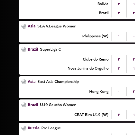
Bolivia
۳
۱
Brazil
۳
۲
Asia
SEA V.League Women
Philippines (W)
۱
۰
Brazil
SuperLiga C
Clube do Remo
۲
۳
Nova Junina do Orgulho
۳
۱
Asia
East Asia Championship
Hong Kong
۰
۲
Brazil
U19 Gaucho Women
CEAT Bira U19 (W)
۳
۱
Russia
Pro League