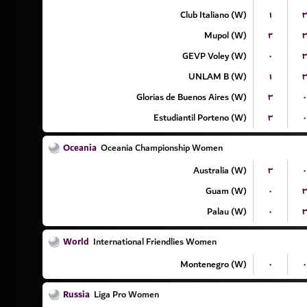
Club Italiano (W)
۱
۳
Mupol (W)
۲
۳
GEVP Voley (W)
۰
۳
UNLAM B (W)
۱
۳
Glorias de Buenos Aires (W)
۳
۰
Estudiantil Porteno (W)
۳
۰
Oceania
Oceania Championship Women
Australia (W)
۳
۰
Guam (W)
۰
۳
Palau (W)
۰
۳
World
International Friendlies Women
Montenegro (W)
۰
۰
Russia
Liga Pro Women