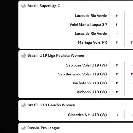
Brazil
SuperLiga C
Lucas de Rio Verde
۳
۰
Volei Mania Itaqua SP
۳
۰
Lucas de Rio Verde
۰
۰
Maringa Volei PR
۲
۳
Brazil
U19 Liga Paulista Women
Sao Jose Volei U19 (W)
۲
۰
Sao Bernardo Volei U19 (W)
۲
۳
Paulistano U19 (W)
۳
۰
Vinhedo U19 (W)
۳
۰
Brazil
U19 Gaucho Women
Ginastica NH U19 (W)
۱
۱
Russia
Pro League