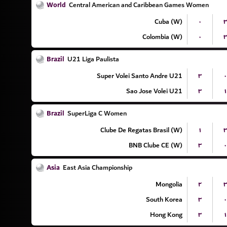
World
Central American and Caribbean Games Women
Cuba (W)
۰
۳
Colombia (W)
۰
۳
Brazil
U21 Liga Paulista
Super Volei Santo Andre U21
۳
۰
Sao Jose Volei U21
۳
۱
Brazil
SuperLiga C Women
Clube De Regatas Brasil (W)
۱
۳
BNB Clube CE (W)
۳
۰
Asia
East Asia Championship
Mongolia
۲
۳
South Korea
۳
۰
Hong Kong
۳
۱