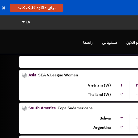
برای دانلود کلیک کنید
FA
و آنلاین
پشتیبانی
راهنما
Asia
SEA V.League Women
Vietnam (W)
۱
۳
Thailand (W)
۳
۰
South America
Copa Sudamericana
Bolivia
۳
۰
Argentina
۳
۱