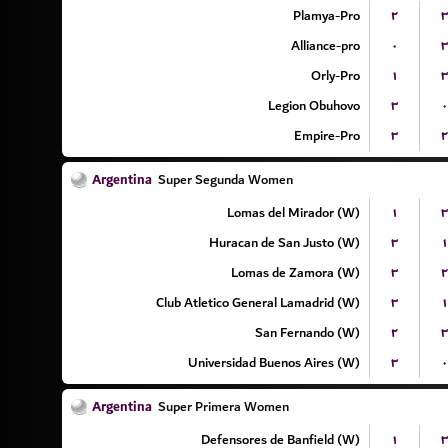
Plamya-Pro
۲
۳
Alliance-pro
۰
۳
Orly-Pro
۱
۳
Legion Obuhovo
۳
۰
Empire-Pro
۳
۲
Argentina
Super Segunda Women
Lomas del Mirador (W)
۱
۳
Huracan de San Justo (W)
۳
۱
Lomas de Zamora (W)
۳
۲
Club Atletico General Lamadrid (W)
۳
۱
San Fernando (W)
۲
۳
Universidad Buenos Aires (W)
۳
۰
Argentina
Super Primera Women
Defensores de Banfield (W)
۱
۳