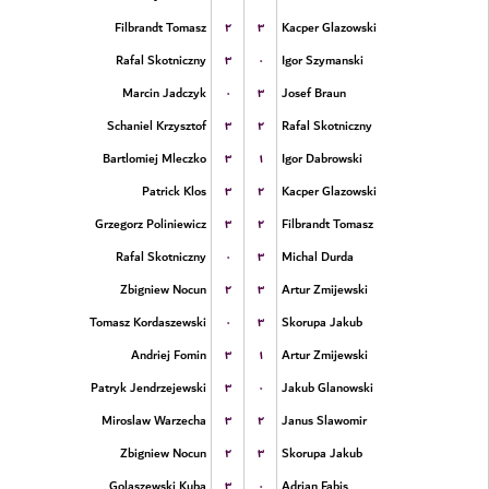
۲
۳
Filbrandt Tomasz
Kacper Glazowski
۳
۰
Rafal Skotniczny
Igor Szymanski
۰
۳
Marcin Jadczyk
Josef Braun
۳
۲
Schaniel Krzysztof
Rafal Skotniczny
۳
۱
Bartlomiej Mleczko
Igor Dabrowski
۳
۲
Patrick Klos
Kacper Glazowski
۳
۲
Grzegorz Poliniewicz
Filbrandt Tomasz
۰
۳
Rafal Skotniczny
Michal Durda
۲
۳
Zbigniew Nocun
Artur Zmijewski
۰
۳
Tomasz Kordaszewski
Skorupa Jakub
۳
۱
Andriej Fomin
Artur Zmijewski
۳
۰
Patryk Jendrzejewski
Jakub Glanowski
۳
۲
Miroslaw Warzecha
Janus Slawomir
۲
۳
Zbigniew Nocun
Skorupa Jakub
۳
۰
Golaszewski Kuba
Adrian Fabis