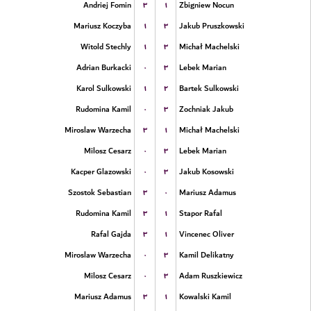
۳
۱
Andriej Fomin
Zbigniew Nocun
۱
۳
Mariusz Koczyba
Jakub Pruszkowski
۱
۳
Witold Stechly
Michał Machelski
۰
۳
Adrian Burkacki
Lebek Marian
۱
۲
Karol Sulkowski
Bartek Sulkowski
۰
۳
Rudomina Kamil
Zochniak Jakub
۳
۱
Miroslaw Warzecha
Michał Machelski
۰
۳
Milosz Cesarz
Lebek Marian
۰
۳
Kacper Glazowski
Jakub Kosowski
۳
۰
Szostok Sebastian
Mariusz Adamus
۳
۱
Rudomina Kamil
Stapor Rafal
۳
۱
Rafal Gajda
Vincenec Oliver
۰
۳
Miroslaw Warzecha
Kamil Delikatny
۰
۳
Milosz Cesarz
Adam Ruszkiewicz
۳
۱
Mariusz Adamus
Kowalski Kamil