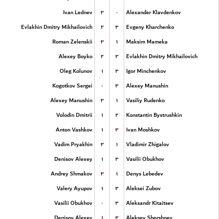
۳
۰
Ivan Lednev
Alexander Klavdenkov
۲
۳
Evlakhin Dmitry Mikhailovich
Evgeny Kharchenko
۳
۱
Roman Zelenskii
Maksim Mameka
۲
۳
Alexey Boyko
Evlakhin Dmitry Mikhailovich
۱
۳
Oleg Kolunov
Igor Minchenkov
۰
۳
Kogotkov Sergei
Alexey Manushin
۳
۱
Alexey Manushin
Vasiliy Rudenko
۱
۲
Volodin Dmitrii
Konstantin Bystrushkin
۱
۳
Anton Vashkov
Ivan Moshkov
۳
۱
Vadim Pryakhin
Vladimir Zhigalov
۱
۳
Denisov Alexey
Vasilii Obukhov
۳
۱
Andrey Shmakov
Denys Lebedev
۱
۳
Valery Ayupov
Aleksei Zubov
۰
۳
Vasilii Obukhov
Aleksandr Kitaitsev
۱
۳
Denisov Alexey
Aleksey Shershnev