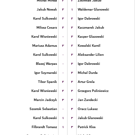
۳
۲
Michal Minda
Zochniak Jakub
۳
۱
Jakub Nowak
Waldemar Glanowski
۳
۲
Karol Sulkowski
Igor Dabrowski
۲
۳
Milosz Cesarz
Kaczmarek Jakub
۰
۳
Karol Wisniewski
Kacper Glazowski
۳
۲
Mariusz Adamus
Kowalski Kamil
۰
۳
Karol Sulkowski
Aleksander Lilien
۰
۳
Blazej Warpas
Igor Dabrowski
۰
۳
Igor Szymanski
Michal Durda
۲
۳
Tibor Spanik
Artur Grela
۲
۳
Karol Wisniewski
Grzegorz Poliniewicz
۳
۲
Marcin Jadczyk
Jan Zandecki
۰
۳
Szostok Sebastian
Oracz Lukasz
۱
۳
Karol Sulkowski
Jakub Glanowski
۱
۳
Filbrandt Tomasz
Patrick Klos