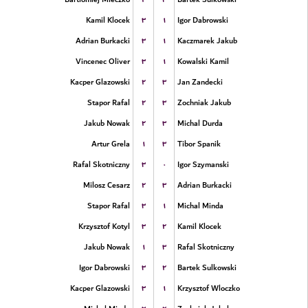
۳
۱
Kamil Klocek
Igor Dabrowski
۳
۱
Adrian Burkacki
Kaczmarek Jakub
۳
۱
Vincenec Oliver
Kowalski Kamil
۲
۳
Kacper Glazowski
Jan Zandecki
۲
۳
Stapor Rafal
Zochniak Jakub
۲
۳
Jakub Nowak
Michal Durda
۱
۳
Artur Grela
Tibor Spanik
۳
۰
Rafal Skotniczny
Igor Szymanski
۲
۳
Milosz Cesarz
Adrian Burkacki
۳
۱
Stapor Rafal
Michal Minda
۳
۲
Krzysztof Kotyl
Kamil Klocek
۱
۳
Jakub Nowak
Rafal Skotniczny
۳
۲
Igor Dabrowski
Bartek Sulkowski
۳
۱
Kacper Glazowski
Krzysztof Wloczko