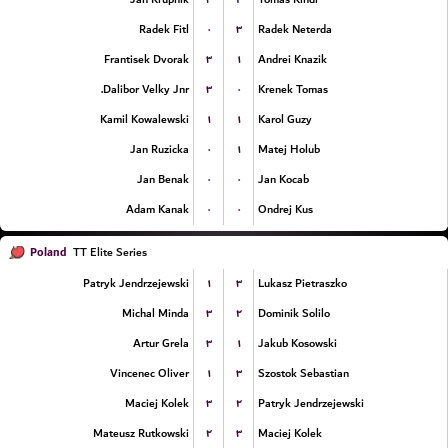
۰
۳
Radek Fitl
Radek Neterda
۳
۱
Frantisek Dvorak
Andrei Knazik
۳
۰
Dalibor Velky Jnr.
Krenek Tomas
۱
۱
Kamil Kowalewski
Karol Guzy
۰
۱
Jan Ruzicka
Matej Holub
۰
۰
Jan Benak
Jan Kocab
۰
۰
Adam Kanak
Ondrej Kus
Poland
TT Elite Series
۱
۳
Patryk Jendrzejewski
Lukasz Pietraszko
۳
۲
Michal Minda
Dominik Solilo
۳
۱
Artur Grela
Jakub Kosowski
۱
۳
Vincenec Oliver
Szostok Sebastian
۳
۲
Maciej Kolek
Patryk Jendrzejewski
۲
۳
Mateusz Rutkowski
Maciej Kolek