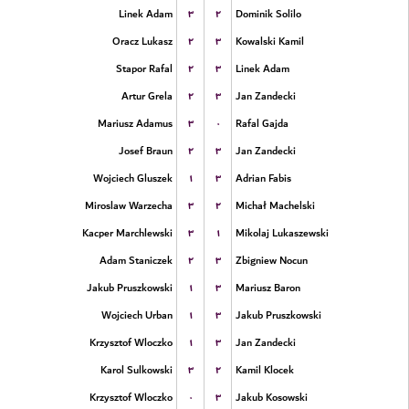
۳
۲
Linek Adam
Dominik Solilo
۲
۳
Oracz Lukasz
Kowalski Kamil
۲
۳
Stapor Rafal
Linek Adam
۲
۳
Artur Grela
Jan Zandecki
۳
۰
Mariusz Adamus
Rafal Gajda
۲
۳
Josef Braun
Jan Zandecki
۱
۳
Wojciech Gluszek
Adrian Fabis
۳
۲
Miroslaw Warzecha
Michał Machelski
۳
۱
Kacper Marchlewski
Mikolaj Lukaszewski
۲
۳
Adam Staniczek
Zbigniew Nocun
۱
۳
Jakub Pruszkowski
Mariusz Baron
۱
۳
Wojciech Urban
Jakub Pruszkowski
۱
۳
Krzysztof Wloczko
Jan Zandecki
۳
۲
Karol Sulkowski
Kamil Klocek
۰
۳
Krzysztof Wloczko
Jakub Kosowski