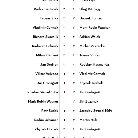
۳
۱
Radek Bartunek
Oleg Vitrovyj
۳
۲
Tadeas Zika
Dousek Tomas
۳
۲
Vladimir Cermak
Mark Robin Wagner
۲
۳
Richard Skacelik
Adrian Walek
۲
۳
Radovan Polasek
Michal Vavrecka
۳
۱
Milan Klement
Tomas Vinter
۳
۰
Jan Steffan
Rotislav Hasmanda
۱
۳
Viktor Vejvoda
Vladimir Cermak
۱
۳
Jiri Grohsgott
Zbynek Drabek
۱
۳
Jaroslav Strnad 1964
Jiri Grohsgott
۲
۳
Mark Robin Wagner
Jiri Zuzanek
۱
۳
Petr Sudek
Jaroslav Strnad 1964
۱
۳
Radim Urbaniec
Martin Huk
۳
۱
Zbynek Drabek
Jiri Grohsgott