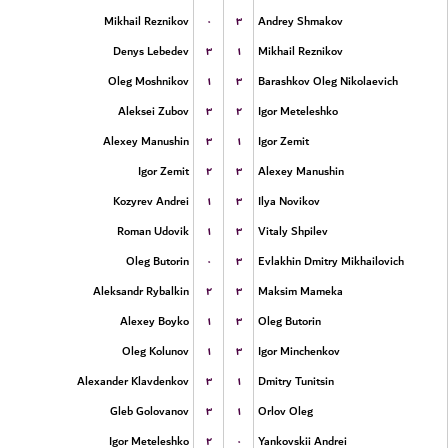
۰
۳
Mikhail Reznikov
Andrey Shmakov
۳
۱
Denys Lebedev
Mikhail Reznikov
۱
۳
Oleg Moshnikov
Barashkov Oleg Nikolaevich
۳
۲
Aleksei Zubov
Igor Meteleshko
۳
۱
Alexey Manushin
Igor Zemit
۲
۳
Igor Zemit
Alexey Manushin
۱
۳
Kozyrev Andrei
Ilya Novikov
۱
۳
Roman Udovik
Vitaly Shpilev
۰
۳
Oleg Butorin
Evlakhin Dmitry Mikhailovich
۲
۳
Aleksandr Rybalkin
Maksim Mameka
۱
۳
Alexey Boyko
Oleg Butorin
۱
۳
Oleg Kolunov
Igor Minchenkov
۳
۱
Alexander Klavdenkov
Dmitry Tunitsin
۳
۱
Gleb Golovanov
Orlov Oleg
۲
۰
Igor Meteleshko
Yankovskii Andrei