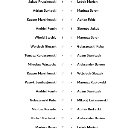
۱
۳
Jakub Pruszkowski
Lebek Marian
۰
۳
Adrian Burkacki
Mariusz Baron
۲
۳
Kacper Marchlewski
Adrian Fabis
۳
۱
Andriej Fomin
Skorupa Jakub
۱
۳
Witold Stechly
Mateusz Baran
۳
۰
Wojciech Gluszek
Golaszewski Kuba
۰
۳
Tomasz Kordaszewski
Adam Staniczek
۳
۰
Miroslaw Warzecha
Aleksander Barton
۳
۱
Kacper Marchlewski
Wojciech Gluszek
۳
۰
Patryk Jendrzejewski
Mateusz Rutkowski
۳
۰
Andriej Fomin
Adam Staniczek
۳
۱
Golaszewski Kuba
Mikolaj Lukaszewski
۰
۳
Mariusz Koczyba
Adrian Burkacki
۳
۰
Michał Machelski
Aleksander Barton
۳
۰
Mariusz Baron
Lebek Marian