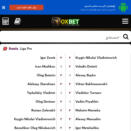
اپلیکیشن اکس بت مختص اندروید
برای دانلود کلیک کنید
(دسترسی آسان و بدون فیلترشکن به سایت)
Russia
Liga Pro
۳
۲
Igor Zemit
Krygin Nikolai Vladimirovich
۱
۳
Ivan Moshkov
Volodin Dmitrii
۳
۱
Oleg Butorin
Alexey Boyko
۳
۲
Aleksey Shershnev
Viktor Rakhmanovskii
۱
۳
Tsybulskiy Vladimir
Vladislav Turnaev
۳
۱
Oleg Denisov
Vadim Pryakhin
۲
۳
Roman Zelenskii
Maksim Mameka
۲
۳
Krygin Nikolai Vladimirovich
Alexey Manushin
۲
۳
Barashkov Oleg Nikolaevich
Igor Meteleshko