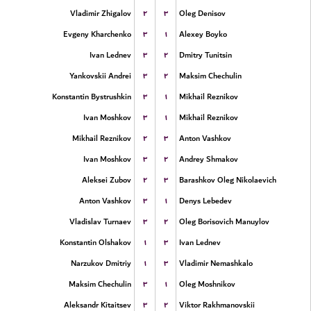
۲
۳
Vladimir Zhigalov
Oleg Denisov
۳
۱
Evgeny Kharchenko
Alexey Boyko
۳
۲
Ivan Lednev
Dmitry Tunitsin
۳
۲
Yankovskii Andrei
Maksim Chechulin
۳
۱
Konstantin Bystrushkin
Mikhail Reznikov
۳
۱
Ivan Moshkov
Mikhail Reznikov
۲
۳
Mikhail Reznikov
Anton Vashkov
۳
۲
Ivan Moshkov
Andrey Shmakov
۲
۳
Aleksei Zubov
Barashkov Oleg Nikolaevich
۳
۱
Anton Vashkov
Denys Lebedev
۳
۲
Vladislav Turnaev
Oleg Borisovich Manuylov
۱
۳
Konstantin Olshakov
Ivan Lednev
۱
۳
Narzukov Dmitriy
Vladimir Nemashkalo
۳
۱
Maksim Chechulin
Oleg Moshnikov
۳
۲
Aleksandr Kitaitsev
Viktor Rakhmanovskii