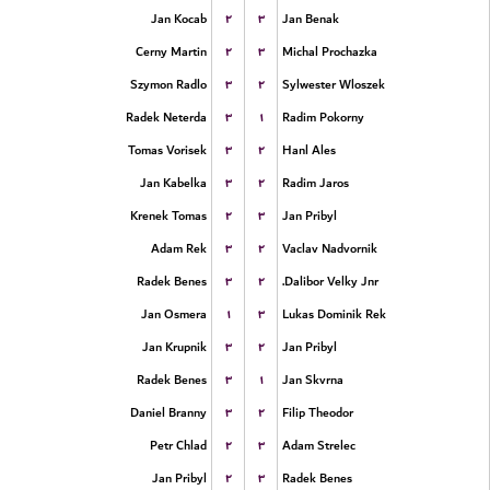
۲
۳
Jan Kocab
Jan Benak
۲
۳
Cerny Martin
Michal Prochazka
۳
۲
Szymon Radlo
Sylwester Wloszek
۳
۱
Radek Neterda
Radim Pokorny
۳
۲
Tomas Vorisek
Hanl Ales
۳
۲
Jan Kabelka
Radim Jaros
۲
۳
Krenek Tomas
Jan Pribyl
۳
۲
Adam Rek
Vaclav Nadvornik
۳
۲
Radek Benes
Dalibor Velky Jnr.
۱
۳
Jan Osmera
Lukas Dominik Rek
۳
۲
Jan Krupnik
Jan Pribyl
۳
۱
Radek Benes
Jan Skvrna
۳
۲
Daniel Branny
Filip Theodor
۲
۳
Petr Chlad
Adam Strelec
۲
۳
Jan Pribyl
Radek Benes