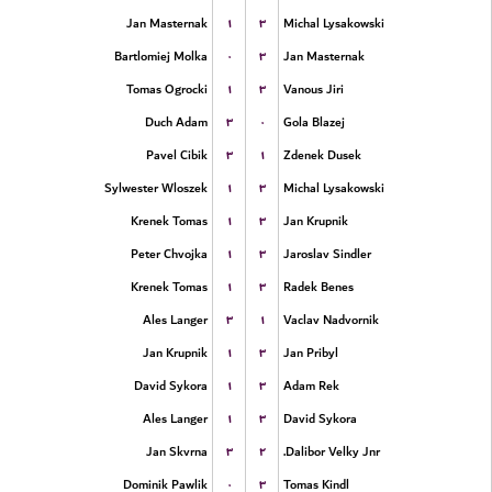
۱
۳
Jan Masternak
Michal Lysakowski
۰
۳
Bartlomiej Molka
Jan Masternak
۱
۳
Tomas Ogrocki
Vanous Jiri
۳
۰
Duch Adam
Gola Blazej
۳
۱
Pavel Cibik
Zdenek Dusek
۱
۳
Sylwester Wloszek
Michal Lysakowski
۱
۳
Krenek Tomas
Jan Krupnik
۱
۳
Peter Chvojka
Jaroslav Sindler
۱
۳
Krenek Tomas
Radek Benes
۳
۱
Ales Langer
Vaclav Nadvornik
۱
۳
Jan Krupnik
Jan Pribyl
۱
۳
David Sykora
Adam Rek
۱
۳
Ales Langer
David Sykora
۳
۲
Jan Skvrna
Dalibor Velky Jnr.
۰
۳
Dominik Pawlik
Tomas Kindl