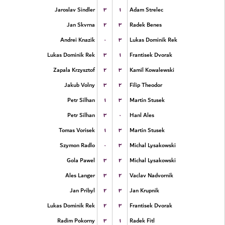
۳
۱
Jaroslav Sindler
Adam Strelec
۲
۳
Jan Skvrna
Radek Benes
۰
۳
Andrei Knazik
Lukas Dominik Rek
۳
۱
Lukas Dominik Rek
Frantisek Dvorak
۲
۳
Zapala Krzysztof
Kamil Kowalewski
۳
۲
Jakub Volny
Filip Theodor
۱
۳
Petr Silhan
Martin Stusek
۳
۰
Petr Silhan
Hanl Ales
۱
۳
Tomas Vorisek
Martin Stusek
۰
۳
Szymon Radlo
Michal Lysakowski
۳
۲
Gola Pawel
Michal Lysakowski
۳
۲
Ales Langer
Vaclav Nadvornik
۲
۳
Jan Pribyl
Jan Krupnik
۲
۳
Lukas Dominik Rek
Frantisek Dvorak
۳
۱
Radim Pokorny
Radek Fitl