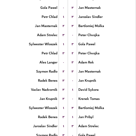
۰
۳
Gola Pawel
Jan Masternak
۱
۳
Petr Chlad
Jaroslav Sindler
۲
۳
Jan Masternak
Bartlomiej Molka
۳
۰
Adam Strelec
Peter Chvojka
۱
۳
Sylwester Wloszek
Gola Pawel
۳
۲
Petr Chlad
Peter Chvojka
۰
۳
Ales Langer
Adam Rek
۲
۳
Szymon Radlo
Jan Masternak
۳
۰
Radek Benes
Jan Krupnik
۳
۱
Vaclav Nadvornik
David Sykora
۳
۰
Jan Krupnik
Krenek Tomas
۱
۳
Sylwester Wloszek
Bartlomiej Molka
۳
۱
Radek Benes
Jan Pribyl
۱
۳
Jaroslav Sindler
Adam Strelec
۳
۰
Szymon Radlo
Gola Pawel