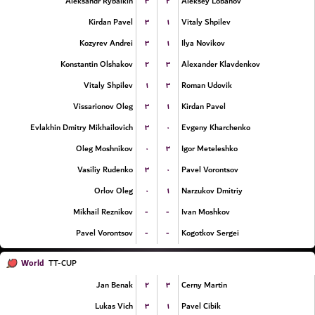
۳
۲
Aleksandr Rybalkin
Aleksey Lobanov
۳
۱
Kirdan Pavel
Vitaly Shpilev
۳
۱
Kozyrev Andrei
Ilya Novikov
۲
۳
Konstantin Olshakov
Alexander Klavdenkov
۱
۳
Vitaly Shpilev
Roman Udovik
۳
۱
Vissarionov Oleg
Kirdan Pavel
۳
۰
Evlakhin Dmitry Mikhailovich
Evgeny Kharchenko
۰
۳
Oleg Moshnikov
Igor Meteleshko
۳
۰
Vasiliy Rudenko
Pavel Vorontsov
۰
۱
Orlov Oleg
Narzukov Dmitriy
-
-
Mikhail Reznikov
Ivan Moshkov
-
-
Pavel Vorontsov
Kogotkov Sergei
World
TT-CUP
۲
۳
Jan Benak
Cerny Martin
۳
۱
Lukas Vich
Pavel Cibik