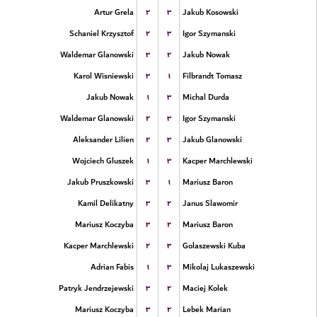
۲
۳
Artur Grela
Jakub Kosowski
۲
۳
Schaniel Krzysztof
Igor Szymanski
۳
۲
Waldemar Glanowski
Jakub Nowak
۳
۱
Karol Wisniewski
Filbrandt Tomasz
۱
۳
Jakub Nowak
Michal Durda
۲
۳
Waldemar Glanowski
Igor Szymanski
۲
۳
Aleksander Lilien
Jakub Glanowski
۱
۳
Wojciech Gluszek
Kacper Marchlewski
۳
۱
Jakub Pruszkowski
Mariusz Baron
۳
۲
Kamil Delikatny
Janus Slawomir
۳
۲
Mariusz Koczyba
Mariusz Baron
۲
۳
Kacper Marchlewski
Golaszewski Kuba
۱
۳
Adrian Fabis
Mikolaj Lukaszewski
۳
۲
Patryk Jendrzejewski
Maciej Kolek
۳
۲
Mariusz Koczyba
Lebek Marian