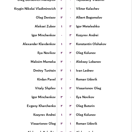
۳
۰
Krygin Nikolai Vladimirovich
Viktor Kalachev
۳
۰
Oleg Denisov
Albert Bogomolov
۱
۳
Aleksei Zubov
Igor Meteleshko
۰
۳
Igor Minchenkov
Kozyrev Andrei
۱
۳
Alexander Klavdenkov
Konstantin Olshakov
۲
۳
Ilya Novikov
Oleg Kolunov
۳
۰
Maksim Mameka
Aleksey Lobanov
۳
۱
Dmitry Tunitsin
Ivan Lednev
۳
۰
Kirdan Pavel
Roman Udovik
۱
۳
Vitaly Shpilev
Vissarionov Oleg
۳
۰
Igor Minchenkov
Ilya Novikov
۲
۳
Evgeny Kharchenko
Oleg Butorin
۱
۳
Kozyrev Andrei
Oleg Kolunov
۳
۱
Vissarionov Oleg
Roman Udovik