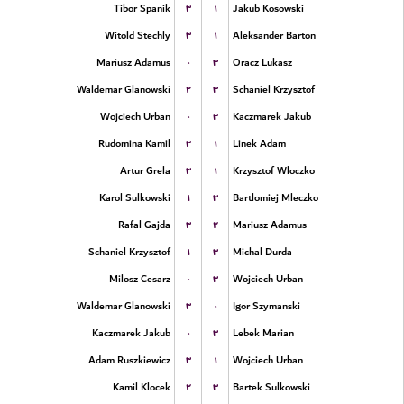
۳
۱
Tibor Spanik
Jakub Kosowski
۳
۱
Witold Stechly
Aleksander Barton
۰
۳
Mariusz Adamus
Oracz Lukasz
۲
۳
Waldemar Glanowski
Schaniel Krzysztof
۰
۳
Wojciech Urban
Kaczmarek Jakub
۳
۱
Rudomina Kamil
Linek Adam
۳
۱
Artur Grela
Krzysztof Wloczko
۱
۳
Karol Sulkowski
Bartlomiej Mleczko
۳
۲
Rafal Gajda
Mariusz Adamus
۱
۳
Schaniel Krzysztof
Michal Durda
۰
۳
Milosz Cesarz
Wojciech Urban
۳
۰
Waldemar Glanowski
Igor Szymanski
۰
۳
Kaczmarek Jakub
Lebek Marian
۳
۱
Adam Ruszkiewicz
Wojciech Urban
۲
۳
Kamil Klocek
Bartek Sulkowski