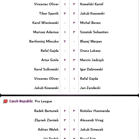
۱
۳
Vincenec Oliver
Kowalski Kamil
۳
۲
Tibor Spanik
Jakub Kosowski
۰
۳
Karol Wisniewski
Michal Benes
۱
۳
Mariusz Adamus
Szostok Sebastian
۳
۰
Bartlomiej Mleczko
Blazej Warpas
۰
۳
Rafal Gajda
Oracz Lukasz
۲
۳
Artur Grela
Marcin Jadczyk
۱
۳
Karol Sulkowski
Igor Dabrowski
۰
۱
Vincenec Oliver
Rafal Gajda
۰
۰
Jakub Kosowski
Jan Zandecki
Czech Republic
Pro League
۲
۳
Radek Bartunek
Rotislav Hasmanda
۳
۱
Zbynek Zientek
Alexandr Virag
۳
۲
Adrian Walek
Jakub Simecek
۳
۲
Jiri Dedek
Pavel Fojt