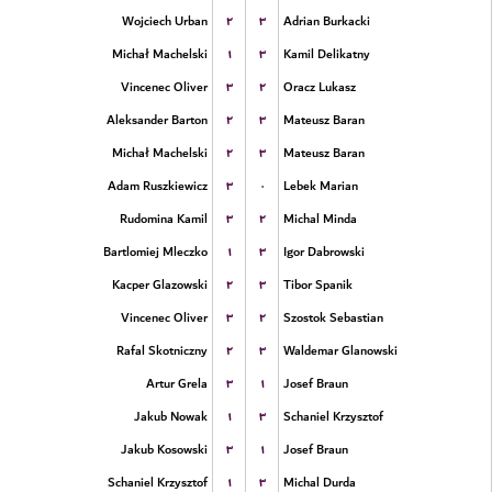
۲
۳
Wojciech Urban
Adrian Burkacki
۱
۳
Michał Machelski
Kamil Delikatny
۳
۲
Vincenec Oliver
Oracz Lukasz
۲
۳
Aleksander Barton
Mateusz Baran
۲
۳
Michał Machelski
Mateusz Baran
۳
۰
Adam Ruszkiewicz
Lebek Marian
۳
۲
Rudomina Kamil
Michal Minda
۱
۳
Bartlomiej Mleczko
Igor Dabrowski
۲
۳
Kacper Glazowski
Tibor Spanik
۳
۲
Vincenec Oliver
Szostok Sebastian
۲
۳
Rafal Skotniczny
Waldemar Glanowski
۳
۱
Artur Grela
Josef Braun
۱
۳
Jakub Nowak
Schaniel Krzysztof
۳
۱
Jakub Kosowski
Josef Braun
۱
۳
Schaniel Krzysztof
Michal Durda