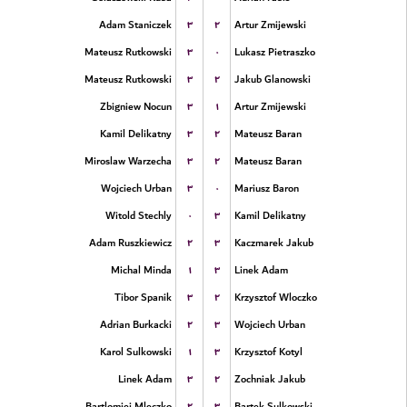
۳
۲
Adam Staniczek
Artur Zmijewski
۳
۰
Mateusz Rutkowski
Lukasz Pietraszko
۳
۲
Mateusz Rutkowski
Jakub Glanowski
۳
۱
Zbigniew Nocun
Artur Zmijewski
۳
۲
Kamil Delikatny
Mateusz Baran
۳
۲
Miroslaw Warzecha
Mateusz Baran
۳
۰
Wojciech Urban
Mariusz Baron
۰
۳
Witold Stechly
Kamil Delikatny
۲
۳
Adam Ruszkiewicz
Kaczmarek Jakub
۱
۳
Michal Minda
Linek Adam
۳
۲
Tibor Spanik
Krzysztof Wloczko
۲
۳
Adrian Burkacki
Wojciech Urban
۱
۳
Karol Sulkowski
Krzysztof Kotyl
۳
۲
Linek Adam
Zochniak Jakub
۲
۳
Bartlomiej Mleczko
Bartek Sulkowski