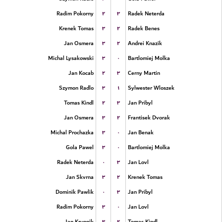
۲
۳
Radim Pokorny
Radek Neterda
۳
۲
Krenek Tomas
Radek Benes
۳
۲
Jan Osmera
Andrei Knazik
۳
۰
Michal Lysakowski
Bartlomiej Molka
۲
۳
Jan Kocab
Cerny Martin
۳
۱
Szymon Radlo
Sylwester Wloszek
۲
۳
Tomas Kindl
Jan Pribyl
۳
۲
Jan Osmera
Frantisek Dvorak
۳
۰
Michal Prochazka
Jan Benak
۳
۰
Gola Pawel
Bartlomiej Molka
۰
۳
Radek Neterda
Jan Lovl
۳
۲
Jan Skvrna
Krenek Tomas
۰
۳
Dominik Pawlik
Jan Pribyl
۳
۰
Radim Pokorny
Jan Lovl
۳
۲
Jan Krupnik
Tomas Kindl