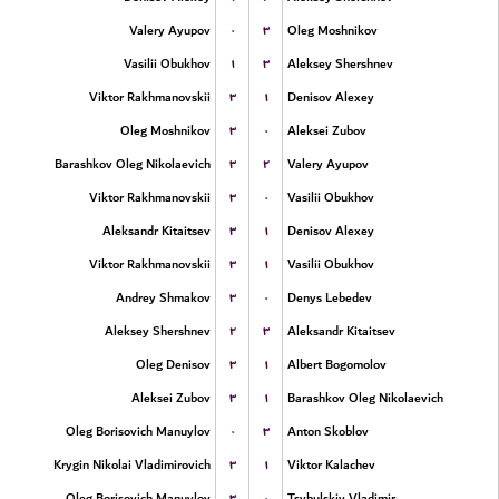
۰
۳
Valery Ayupov
Oleg Moshnikov
۱
۳
Vasilii Obukhov
Aleksey Shershnev
۳
۱
Viktor Rakhmanovskii
Denisov Alexey
۳
۰
Oleg Moshnikov
Aleksei Zubov
۳
۲
Barashkov Oleg Nikolaevich
Valery Ayupov
۳
۰
Viktor Rakhmanovskii
Vasilii Obukhov
۳
۱
Aleksandr Kitaitsev
Denisov Alexey
۳
۱
Viktor Rakhmanovskii
Vasilii Obukhov
۳
۰
Andrey Shmakov
Denys Lebedev
۲
۳
Aleksey Shershnev
Aleksandr Kitaitsev
۳
۱
Oleg Denisov
Albert Bogomolov
۳
۱
Aleksei Zubov
Barashkov Oleg Nikolaevich
۰
۳
Oleg Borisovich Manuylov
Anton Skoblov
۳
۱
Krygin Nikolai Vladimirovich
Viktor Kalachev
۳
۰
Oleg Borisovich Manuylov
Tsybulskiy Vladimir