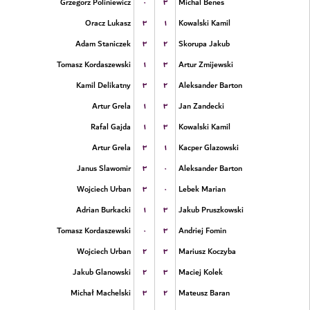
۰
۳
Grzegorz Poliniewicz
Michal Benes
۳
۱
Oracz Lukasz
Kowalski Kamil
۳
۲
Adam Staniczek
Skorupa Jakub
۱
۳
Tomasz Kordaszewski
Artur Zmijewski
۳
۲
Kamil Delikatny
Aleksander Barton
۱
۳
Artur Grela
Jan Zandecki
۱
۳
Rafal Gajda
Kowalski Kamil
۳
۱
Artur Grela
Kacper Glazowski
۳
۰
Janus Slawomir
Aleksander Barton
۳
۰
Wojciech Urban
Lebek Marian
۱
۳
Adrian Burkacki
Jakub Pruszkowski
۰
۳
Tomasz Kordaszewski
Andriej Fomin
۲
۳
Wojciech Urban
Mariusz Koczyba
۲
۳
Jakub Glanowski
Maciej Kolek
۳
۲
Michał Machelski
Mateusz Baran