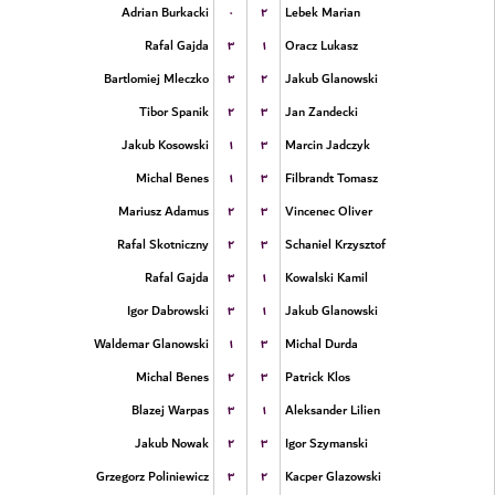
۰
۲
Adrian Burkacki
Lebek Marian
۳
۱
Rafal Gajda
Oracz Lukasz
۳
۲
Bartlomiej Mleczko
Jakub Glanowski
۲
۳
Tibor Spanik
Jan Zandecki
۱
۳
Jakub Kosowski
Marcin Jadczyk
۱
۳
Michal Benes
Filbrandt Tomasz
۲
۳
Mariusz Adamus
Vincenec Oliver
۲
۳
Rafal Skotniczny
Schaniel Krzysztof
۳
۱
Rafal Gajda
Kowalski Kamil
۳
۱
Igor Dabrowski
Jakub Glanowski
۱
۳
Waldemar Glanowski
Michal Durda
۲
۳
Michal Benes
Patrick Klos
۳
۱
Blazej Warpas
Aleksander Lilien
۲
۳
Jakub Nowak
Igor Szymanski
۳
۲
Grzegorz Poliniewicz
Kacper Glazowski