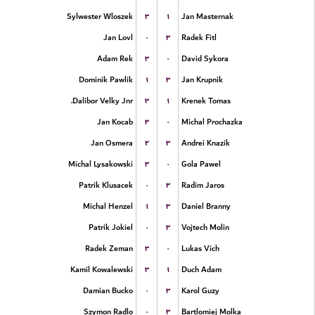
۳
۱
Sylwester Wloszek
Jan Masternak
۰
۳
Jan Lovl
Radek Fitl
۳
۰
Adam Rek
David Sykora
۱
۳
Dominik Pawlik
Jan Krupnik
۳
۱
Dalibor Velky Jnr.
Krenek Tomas
۳
۰
Jan Kocab
Michal Prochazka
۲
۳
Jan Osmera
Andrei Knazik
۳
۰
Michal Lysakowski
Gola Pawel
۰
۳
Patrik Klusacek
Radim Jaros
۱
۳
Michal Henzel
Daniel Branny
۰
۳
Patrik Jokiel
Vojtech Molin
۳
۰
Radek Zeman
Lukas Vich
۳
۱
Kamil Kowalewski
Duch Adam
۰
۳
Damian Bucko
Karol Guzy
۰
۳
Szymon Radlo
Bartlomiej Molka