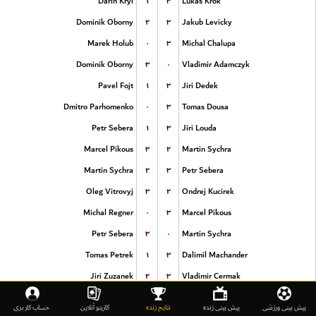
۱
۳
Darin Kryl
Lukas Krok
۲
۳
Dominik Oborny
Jakub Levicky
۰
۳
Marek Holub
Michal Chalupa
۳
۰
Dominik Oborny
Vladimir Adamczyk
۱
۳
Pavel Fojt
Jiri Dedek
۰
۳
Dmitro Parhomenko
Tomas Dousa
۱
۳
Petr Sebera
Jiri Louda
۳
۲
Marcel Pikous
Martin Sychra
۲
۳
Martin Sychra
Petr Sebera
۳
۲
Oleg Vitrovyj
Ondrej Kucirek
۰
۳
Michal Regner
Marcel Pikous
۳
۰
Petr Sebera
Martin Sychra
۱
۳
Tomas Petrek
Dalimil Machander
۲
۳
Jiri Zuzanek
Vladimir Cermak
۳
۲
Ondrej Kysely
Tomas Petrek
پیش بینی ورزشی
پیش بینی زنده
نتایج زنده
کازینو آنلاین
حساب کاربری