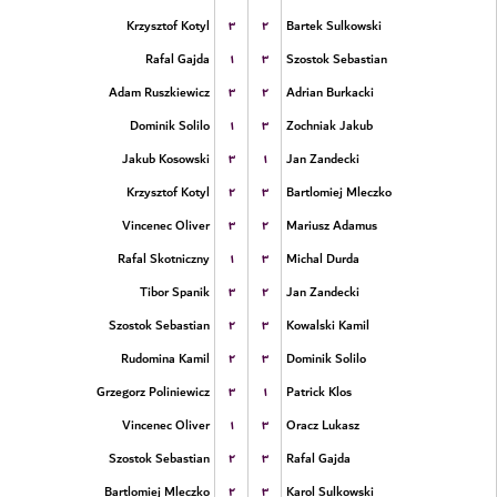
۳
۲
Krzysztof Kotyl
Bartek Sulkowski
۱
۳
Rafal Gajda
Szostok Sebastian
۳
۲
Adam Ruszkiewicz
Adrian Burkacki
۱
۳
Dominik Solilo
Zochniak Jakub
۳
۱
Jakub Kosowski
Jan Zandecki
۲
۳
Krzysztof Kotyl
Bartlomiej Mleczko
۳
۲
Vincenec Oliver
Mariusz Adamus
۱
۳
Rafal Skotniczny
Michal Durda
۳
۲
Tibor Spanik
Jan Zandecki
۲
۳
Szostok Sebastian
Kowalski Kamil
۲
۳
Rudomina Kamil
Dominik Solilo
۳
۱
Grzegorz Poliniewicz
Patrick Klos
۱
۳
Vincenec Oliver
Oracz Lukasz
۲
۳
Szostok Sebastian
Rafal Gajda
۲
۳
Bartlomiej Mleczko
Karol Sulkowski