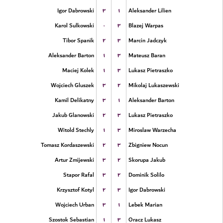
۳
۱
Igor Dabrowski
Aleksander Lilien
۰
۳
Karol Sulkowski
Blazej Warpas
۲
۳
Tibor Spanik
Marcin Jadczyk
۱
۳
Aleksander Barton
Mateusz Baran
۱
۳
Maciej Kolek
Lukasz Pietraszko
۳
۲
Wojciech Gluszek
Mikolaj Lukaszewski
۳
۱
Kamil Delikatny
Aleksander Barton
۲
۳
Jakub Glanowski
Lukasz Pietraszko
۱
۳
Witold Stechly
Miroslaw Warzecha
۲
۳
Tomasz Kordaszewski
Zbigniew Nocun
۳
۲
Artur Zmijewski
Skorupa Jakub
۳
۲
Stapor Rafal
Dominik Solilo
۲
۳
Krzysztof Kotyl
Igor Dabrowski
۳
۱
Wojciech Urban
Lebek Marian
۱
۳
Szostok Sebastian
Oracz Lukasz