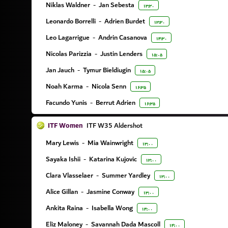
Niklas Waldner
-
Jan Sebesta
۱۳:۳۰
Leonardo Borrelli
-
Adrien Burdet
۱۳:۳۰
Leo Lagarrigue
-
Andrin Casanova
۱۴:۳۰
Nicolas Parizzia
-
Justin Lenders
۱۵:۰۵
Jan Jauch
-
Tymur Bieldiugin
۱۵:۰۵
Noah Karma
-
Nicola Senn
۱۶:۳۵
Facundo Yunis
-
Berrut Adrien
۱۶:۳۵
ITF Women
ITF W35 Aldershot
Mary Lewis
-
Mia Wainwright
۱۳:۰۰
Sayaka Ishii
-
Katarina Kujovic
۱۳:۰۰
Clara Vlasselaer
-
Summer Yardley
۱۳:۰۰
Alice Gillan
-
Jasmine Conway
۱۳:۰۰
Ankita Raina
-
Isabella Wong
۱۴:۰۰
Eliz Maloney
-
Savannah Dada Mascoll
۱۴:۰۰