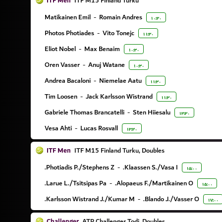
ITF Men
ITF M15 Finland Turku
Matikainen Emil
-
Romain Andres
۱۰:۳۰
Photos Photiades
-
Vito Tonejc
۱۱:۳۰
Eliot Nobel
-
Max Benaim
۱۰:۳۰
Oren Vasser
-
Anuj Watane
۱۰:۳۰
Andrea Bacaloni
-
Niemelae Aatu
۱۱:۳۰
Tim Loosen
-
Jack Karlsson Wistrand
۱۱:۳۰
Gabriele Thomas Brancatelli
-
Sten Hiiesalu
۱۳:۳۰
Vesa Ahti
-
Lucas Rosvall
۱۳:۳۰
ITF Men
ITF M15 Finland Turku, Doubles
Photiadis P./Stephens Z.
-
Klaassen S./Vasa I.
۱۵:۰۰
Larue L./Tsitsipas Pa.
-
Alopaeus F./Martikainen O.
۱۵:۰۰
Karlsson Wistrand J./Kumar M.
-
Blando J./Vasser O.
۱۷:۰۰
Challenger
ATP Challenger Todi, Doubles