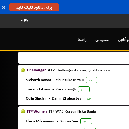
برای دانلود کلیک کنید
FA
و آنلاین
پشتیبانی
راهنما
Challenger
ATP Challenger Astana, Qualifications
Sidharth Rawat
-
Shunsuke Mitsui
۱۰:۰۰
Taisei Ichikawa
-
Karan Singh
۱۰:۰۰
Colin Sinclair
-
Damir Zhalgasbay
۱۰:۳۰
ITF Women
ITF W75 Kursumlijska Banja
Elena Milovanovic
-
Xinran Sun
۱۴:۰۰