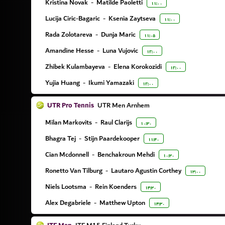
Kristina Novak
-
Matilde Paoletti
۱۱:۰۰
Lucija Ciric-Bagaric
-
Ksenia Zaytseva
۱۱:۰۰
Rada Zolotareva
-
Dunja Maric
۱۱:۰۵
Amandine Hesse
-
Luna Vujovic
۱۲:۰۰
Zhibek Kulambayeva
-
Elena Korokozidi
۱۲:۰۰
Yujia Huang
-
Ikumi Yamazaki
۱۲:۰۰
UTR Pro Tennis
UTR Men Arnhem
Milan Markovits
-
Raul Clarijs
۱۰:۳۰
Bhagra Tej
-
Stijn Paardekooper
۱۱:۴۰
Cian Mcdonnell
-
Benchakroun Mehdi
۱۰:۳۰
Ronetto Van Tilburg
-
Lautaro Agustin Corthey
۱۳:۰۰
Niels Lootsma
-
Rein Koenders
۱۴:۳۰
Alex Degabriele
-
Matthew Upton
۱۴:۳۰