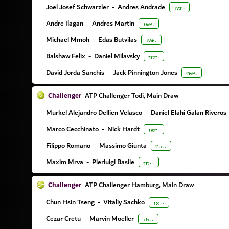
Joel Josef Schwarzler
-
Andres Andrade
۱۷:۳۰
Andre Ilagan
-
Andres Martin
۱۷:۳۰
Michael Mmoh
-
Edas Butvilas
۱۷:۳۰
Balshaw Felix
-
Daniel Milavsky
۲۳:۳۰
David Jorda Sanchis
-
Jack Pinnington Jones
۲۳:۳۰
Challenger
ATP Challenger Todi, Main Draw
Murkel Alejandro Dellien Velasco
-
Daniel Elahi Galan Riveros
Marco Cecchinato
-
Nick Hardt
۱۸:۳۰
Filippo Romano
-
Massimo Giunta
۲۰:۰۰
Maxim Mrva
-
Pierluigi Basile
۲۲:۰۰
Challenger
ATP Challenger Hamburg, Main Draw
Chun Hsin Tseng
-
Vitaliy Sachko
۱۶:۰۰
Cezar Cretu
-
Marvin Moeller
۱۶:۰۰