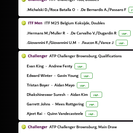
Michalski D./Roca Batalla O.
-
De Bernardis A./Passaro F.
۲
ITF Men
ITF M25 Belgium Koksijde, Doubles
Hermans M./Muller R.
-
De Carvalho V./Dugardin R.
۱۸:۳۰
Giovannini F./Giovannini U.M.
-
Faucon R./Vance J.
۱۸:۳۰
Challenger
ATP Challenger Brownsburg, Qualifications
Evan King
-
Andrew Fenty
۱۸:۳۰
Edward Winter
-
Gavin Young
۱۸:۳۰
Tristan Boyer
-
Aidan Mayo
۱۸:۳۰
Dhakshineswar Suresh
-
Aidan Kim
۱۹:۴۰
Garrett Johns
-
Mees Rottgering
۱۹:۴۰
Ajeet Rai
-
Quinn Vandecasteele
۱۹:۴۰
Challenger
ATP Challenger Brownsburg, Main Draw