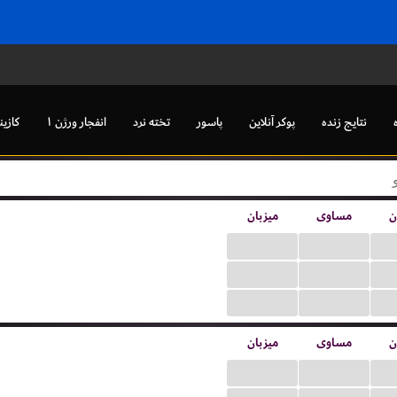
نتایج زنده
پوکر آنلاین
پاسور
تخته نرد
انفجار ورژن ۱
کازین
ن
مساوی
میزبان
...
...
...
...
...
...
ن
مساوی
میزبان
...
...