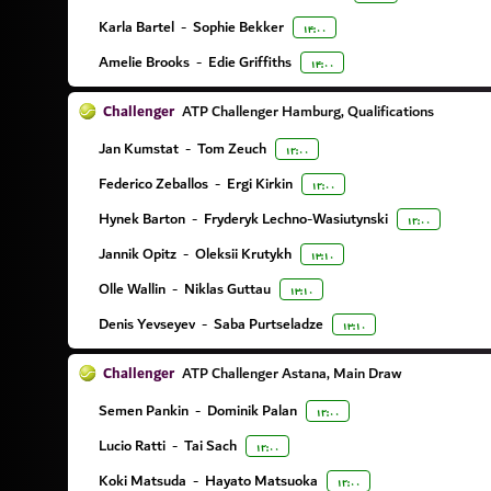
Karla Bartel
-
Sophie Bekker
۱۴:۰۰
Amelie Brooks
-
Edie Griffiths
۱۴:۰۰
Challenger
ATP Challenger Hamburg, Qualifications
Jan Kumstat
-
Tom Zeuch
۱۲:۰۰
Federico Zeballos
-
Ergi Kirkin
۱۲:۰۰
Hynek Barton
-
Fryderyk Lechno-Wasiutynski
۱۲:۰۰
Jannik Opitz
-
Oleksii Krutykh
۱۳:۱۰
Olle Wallin
-
Niklas Guttau
۱۳:۱۰
Denis Yevseyev
-
Saba Purtseladze
۱۳:۱۰
Challenger
ATP Challenger Astana, Main Draw
Semen Pankin
-
Dominik Palan
۱۲:۰۰
Lucio Ratti
-
Tai Sach
۱۲:۰۰
Koki Matsuda
-
Hayato Matsuoka
۱۲:۰۰