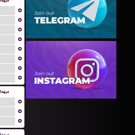
میهما
...
...
...
...
...
...
...
...
میهما
...
...
...
میهما