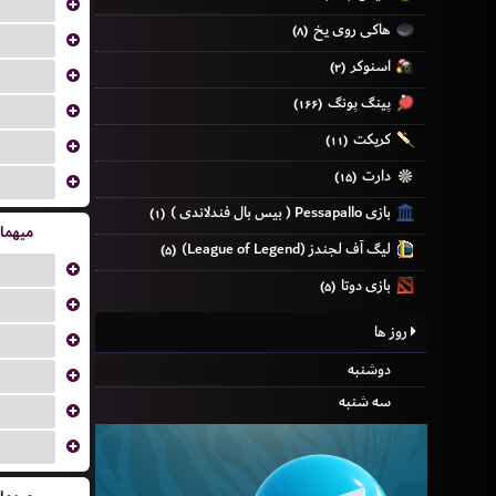
...
هاکی روی یخ
(۸)
...
اسنوکر
(۲)
...
پینگ پونگ
(۱۶۶)
...
کریکت
(۱۱)
...
دارت
(۱۵)
...
بازی Pessapallo ( بیس بال فندلاندی )
(۱)
میهما
لیگ آف لجندز (League of Legend)
(۵)
...
بازی دوتا
(۵)
...
روز ها
...
دوشنبه
...
سه شنبه
...
...