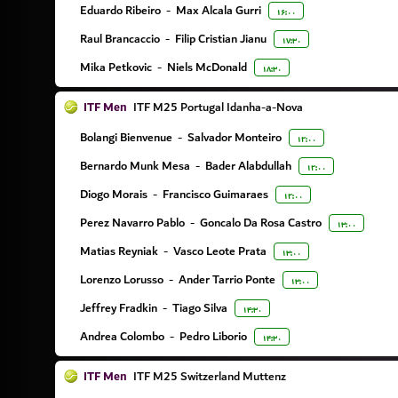
Eduardo Ribeiro
-
Max Alcala Gurri
۱۶:۰۰
Raul Brancaccio
-
Filip Cristian Jianu
۱۷:۳۰
Mika Petkovic
-
Niels McDonald
۱۸:۳۰
ITF Men
ITF M25 Portugal Idanha-a-Nova
Bolangi Bienvenue
-
Salvador Monteiro
۱۲:۰۰
Bernardo Munk Mesa
-
Bader Alabdullah
۱۲:۰۰
Diogo Morais
-
Francisco Guimaraes
۱۲:۰۰
Perez Navarro Pablo
-
Goncalo Da Rosa Castro
۱۳:۰۰
Matias Reyniak
-
Vasco Leote Prata
۱۳:۰۰
Lorenzo Lorusso
-
Ander Tarrio Ponte
۱۳:۰۰
Jeffrey Fradkin
-
Tiago Silva
۱۴:۳۰
Andrea Colombo
-
Pedro Liborio
۱۴:۳۰
ITF Men
ITF M25 Switzerland Muttenz